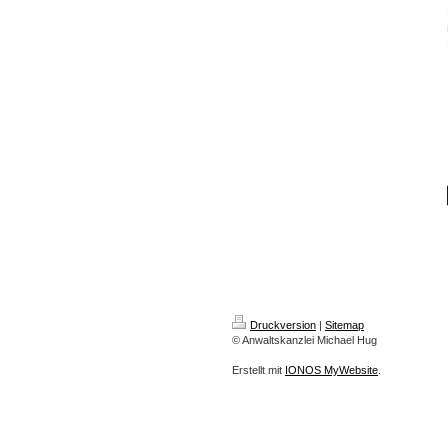
Druckversion
|
Sitemap
© Anwaltskanzlei Michael Hug
Erstellt mit
IONOS MyWebsite
.